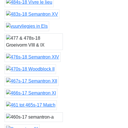
Vivre le lieu 'le timbre
Dorique V' (’Hologramme
Semantron XV
… ou apparence d'un
ange’. Dédié à ma mère)
vuurvliegjes in Els
Groeivormen VIII, IX, X &
XI
Semantron XIV
Woodblock II
Semantron XII
Semantron XI
Match
Semantron X