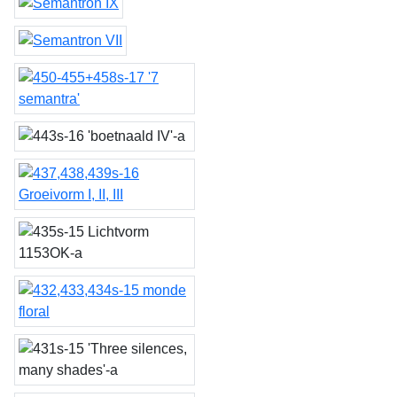
Semantron IX
Semantron VII
'7 semantra'
'boetnaald IV'
Groeivorm I, II, III
Lichtvorm 1153OK
monde floral
'Three silences, many