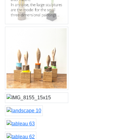
Statement, genesis of 'Les
Tableaux'
tableau 66 tot 70
Vuurvliegjes 06, 07, 08 &
09
landscape 10
tableau 63