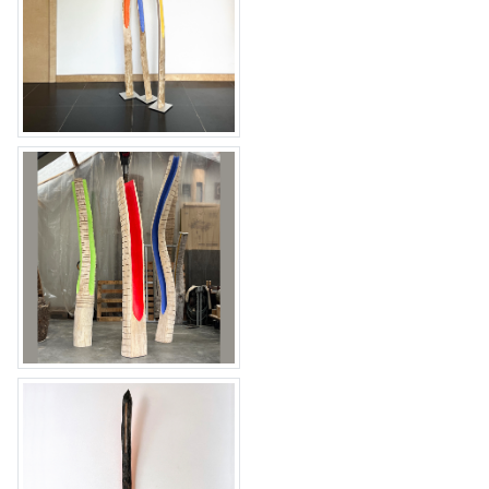
Dance II, III, IV
le timbre Dorique VII, VIII &
IX