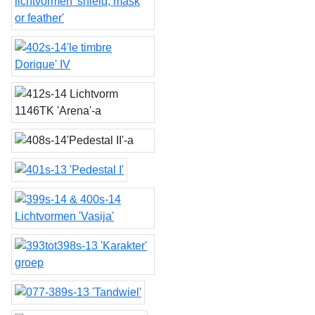
lichtvormen 'shield, mask
or feather'
le timbre Dorique IV
Lichtvorm 1146TK 'Arena'
Pedestal II
401s-13 'Pedestal I'
Lichtvormen 'Vasijas'
Karakter
Tandwiel