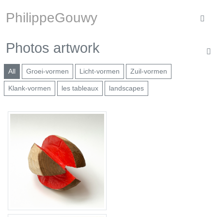
Home
PhilippeGouwy
Pictures exhibitions
Photos artwork
All
Groei-vormen
Licht-vormen
Zuil-vormen
Photos artwork
Klank-vormen
les tableaux
landscapes
Videos & music
Upcoming
Bio & more
Contact & more
0-vorm III