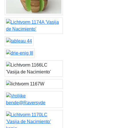
groeivormen Goudiwy 1, 2,
3 & 4
Lichtvorm 1174A 'Vasija de
Nacimiento'
tableau 44
drie-enig III
Lichtvorm 1166LC,
1171LC, 1172A & 1173E
Lichtvorm 1168W, 1167W
'Vasijas de Nacimiento'
& 1169W
Vrolijke
bende@Raversyde