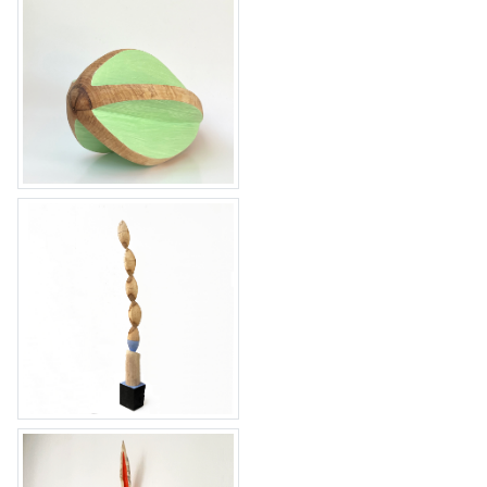
0-vorm II
vijf-enig