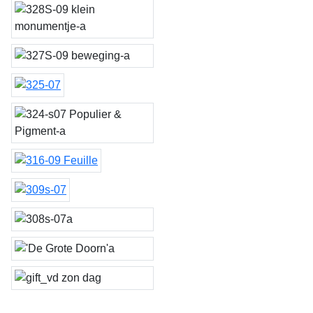
klein monumentje
beweging
Feuille III
Feuille II
Feuille
gift
endless cup
De Grote Doorn
Gift van de zon