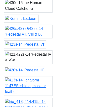
shades'
the Human Cloud Catcher
Kern II
'Pedestal VII, VIII & IX'
'Pedestal VI'
'Pedestal IV & V'
'Pedestal III'
lichtvorm 1147ES 'shield,
mask or feather'